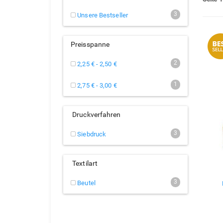
3
Unsere Bestseller
Preisspanne
2
2,25 € - 2,50 €
1
2,75 € - 3,00 €
Druckverfahren
3
Siebdruck
Textilart
3
Beutel