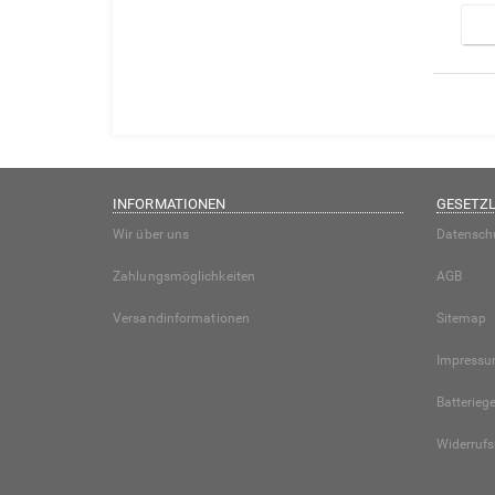
INFORMATIONEN
GESETZL
Wir über uns
Datensch
Zahlungsmöglichkeiten
AGB
Versandinformationen
Sitemap
Impress
Batterieg
Widerrufs